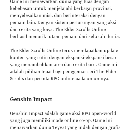
Game ini menawarkan dunia yang luas dengan
kebebasan untuk menjelajahi berbagai provinsi,
menyelesaikan misi, dan berinteraksi dengan
pemain lain. Dengan sistem pertarungan yang aksi
dan cerita yang kaya, The Elder Scrolls Online
berhasil menarik jutaan pemain dari seluruh dunia.
The Elder Scrolls Online terus mendapatkan update
konten yang rutin dengan ekspansi-ekspansi besar
yang menambahkan area dan cerita baru. Game ini
adalah pilihan tepat bagi penggemar seri The Elder
Scrolls dan pecinta RPG online pada umumnya.
Genshin Impact
Genshin Impact adalah game aksi RPG open-world
yang juga memiliki mode online co-op. Game ini
menawarkan dunia Teyvat yang indah dengan grafis