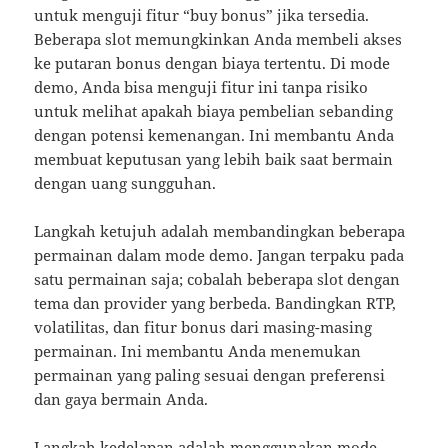
untuk menguji fitur “buy bonus” jika tersedia.
Beberapa slot memungkinkan Anda membeli akses
ke putaran bonus dengan biaya tertentu. Di mode
demo, Anda bisa menguji fitur ini tanpa risiko
untuk melihat apakah biaya pembelian sebanding
dengan potensi kemenangan. Ini membantu Anda
membuat keputusan yang lebih baik saat bermain
dengan uang sungguhan.
Langkah ketujuh adalah membandingkan beberapa
permainan dalam mode demo. Jangan terpaku pada
satu permainan saja; cobalah beberapa slot dengan
tema dan provider yang berbeda. Bandingkan RTP,
volatilitas, dan fitur bonus dari masing-masing
permainan. Ini membantu Anda menemukan
permainan yang paling sesuai dengan preferensi
dan gaya bermain Anda.
Langkah kedelapan adalah menggunakan mode