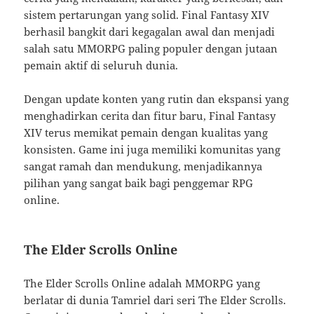
sistem pertarungan yang solid. Final Fantasy XIV
berhasil bangkit dari kegagalan awal dan menjadi
salah satu MMORPG paling populer dengan jutaan
pemain aktif di seluruh dunia.
Dengan update konten yang rutin dan ekspansi yang
menghadirkan cerita dan fitur baru, Final Fantasy
XIV terus memikat pemain dengan kualitas yang
konsisten. Game ini juga memiliki komunitas yang
sangat ramah dan mendukung, menjadikannya
pilihan yang sangat baik bagi penggemar RPG
online.
The Elder Scrolls Online
The Elder Scrolls Online adalah MMORPG yang
berlatar di dunia Tamriel dari seri The Elder Scrolls.