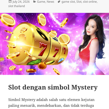
Posted
Categories
Tags
July 24, 2026
Game
,
News
game slot
,
Slot
,
slot online
,
on
slot thailand
Slot dengan simbol Mystery
Simbol Mystery adalah salah satu elemen kejutan
paling menarik, mendebarkan, dan tidak terduga