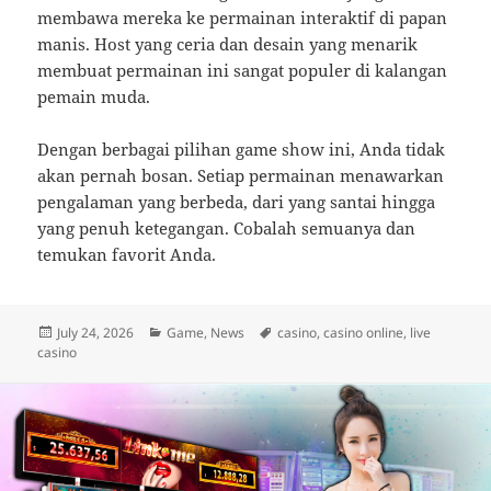
membawa mereka ke permainan interaktif di papan
manis. Host yang ceria dan desain yang menarik
membuat permainan ini sangat populer di kalangan
pemain muda.
Dengan berbagai pilihan game show ini, Anda tidak
akan pernah bosan. Setiap permainan menawarkan
pengalaman yang berbeda, dari yang santai hingga
yang penuh ketegangan. Cobalah semuanya dan
temukan favorit Anda.
Posted
Categories
Tags
July 24, 2026
Game
,
News
casino
,
casino online
,
live
on
casino