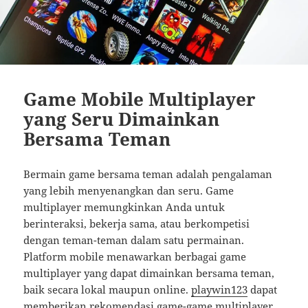
Game Mobile Multiplayer
yang Seru Dimainkan
Bersama Teman
Bermain game bersama teman adalah pengalaman
yang lebih menyenangkan dan seru. Game
multiplayer memungkinkan Anda untuk
berinteraksi, bekerja sama, atau berkompetisi
dengan teman-teman dalam satu permainan.
Platform mobile menawarkan berbagai game
multiplayer yang dapat dimainkan bersama teman,
baik secara lokal maupun online.
playwin123
dapat
memberikan rekomendasi game-game multiplayer